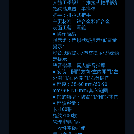
人體工學設計：推拉式把手設計
指紋感應器：半導体
把手：推拉式把手
主要材料：鋅合金和鋁合金
表面工藝：電鍍
● 操作簡易
指示燈：門鎖狀態提示/低電量
提示/
靜音狀態提示/布防提示/系统鎖
定提示
語音指導：真人語音指導
● 安装：開門方向-左内開門/左
外開門/右内開門/右外開門
● 門厚：38-60 mm/60-90
mm/90-120 mm/其它範圍
● 門的類型：防盗門/铜門/木門
● 門鎖容量：
卡-100張
指紋-100枚
管理密碼-1組
一次性密碼-1組