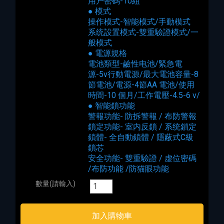
用户密碼-10組
● 模式
操作模式-智能模式/手動模式
系统設置模式-雙重驗證模式/一
般模式
● 電源規格
電池類型-鹼性电池/緊急電
源-5v行動電源/最大電池容量-8
節電池/電源-4節AA 電池/使用
時間-10 個月/工作電壓-4.5-6 v/
● 智能鎖功能
警報功能- 防拆警報 / 布防警報
鎖定功能- 室内反鎖 / 系统鎖定
鎖體- 全自動鎖體 / 隱蔽式C級
鎖芯
安全功能- 雙重驗證 / 虚位密碼
/布防功能 /防猫眼功能
數量(請輸入)