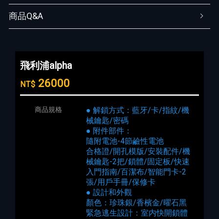
商品Q&A
飛利浦alpha
26000
NT$
商品規格
● 解鎖方式：藍牙/卡/指紋/機
械鑰匙/密碼
● 附件部件：
隨附電池-4節鹼性電池
合格證/開孔模版/安裝配件/機
械鑰匙-2把/鎖體/固定板/快速
入門指南/百潔布/智能門卡-2
張/用戶手冊/保修卡
● 設計和外觀
顏色：珍珠銀/香檳金/曜石黑
緊急逃生設計：室内快開鎖體